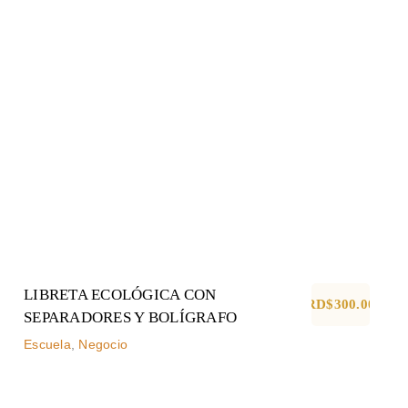
SEPARADORES Y
BOLÍGRAFO
Escuela
Negocio
LIBRETA ECOLÓGICA CON
RD$
300.00
SEPARADORES Y BOLÍGRAFO
Escuela
,
Negocio