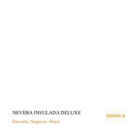
NEVERA INSULADA DELUXE
Escuela
Negocio
Ropa
NEVERA INSULADA DELUXE
RD$
850.00
Escuela
,
Negocio
,
Ropa