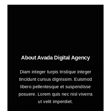
About Avada Digital Agency
Diam integer turpis tristique integer
tincidunt cursus dignissim. Euismod
libero pellentesque et suspendisse
posuere. Lorem quis nec nisl viverra
ut velit imperdiet.