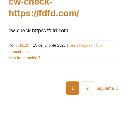
cw-check-
oyunlar
və
https://fdfd.com/
mükafatlar
cw-check https://fdfd.com
Por
yold120
|
15 de julio de 2026
|
Sin categoría
|
Sin
comentarios
Más información
Siguiente
1
2