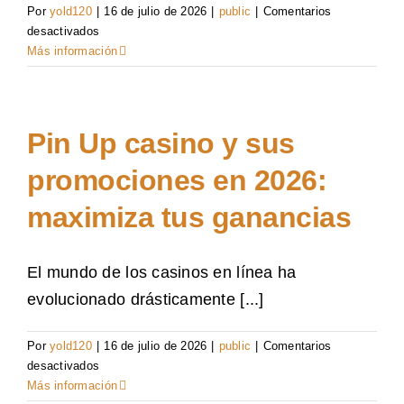
Por
yold120
|
16 de julio de 2026
|
public
|
Comentarios
en
desactivados
Pinco’da
Más información
hoş
geldin
bonusunu
nasıl
Pin Up casino y sus
kazanırsınız?
promociones en 2026:
maximiza tus ganancias
El mundo de los casinos en línea ha
evolucionado drásticamente [...]
Por
yold120
|
16 de julio de 2026
|
public
|
Comentarios
en
desactivados
Pin
Más información