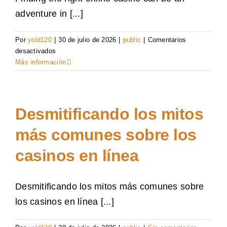
adventure in [...]
Por
yold120
|
30 de julio de 2026
|
public
|
Comentarios
en
desactivados
Discover
Más información
the
best
welcome
bonuses
Desmitificando los mitos
at
Golden
más comunes sobre los
Madness
casinos en línea
Casino
UK
for
UK
Desmitificando los mitos más comunes sobre
players
los casinos en línea [...]
in