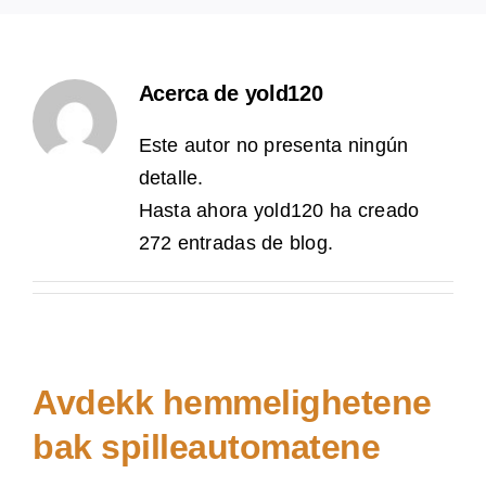
Acerca de
yold120
Este autor no presenta ningún
detalle.
Hasta ahora yold120 ha creado
272 entradas de blog.
Avdekk hemmelighetene
bak spilleautomatene