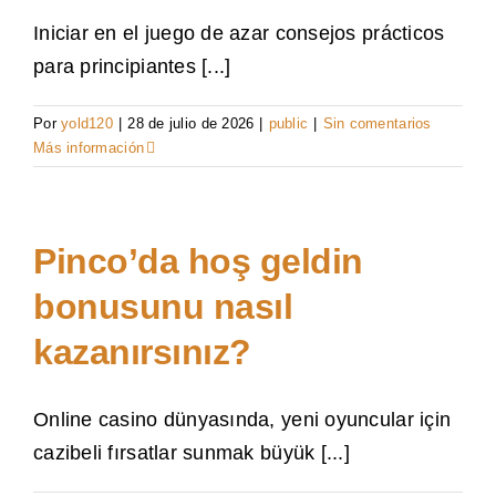
Iniciar en el juego de azar consejos prácticos
para principiantes [...]
Por
yold120
|
28 de julio de 2026
|
public
|
Sin comentarios
Más información
Pinco’da hoş geldin
bonusunu nasıl
kazanırsınız?
Online casino dünyasında, yeni oyuncular için
cazibeli fırsatlar sunmak büyük [...]